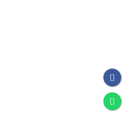
ble
mbre
 Polaris