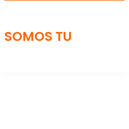
SOMOS TU
SOLUCIÓN
THI-CAT S.A.C. es una empresa que brinda soluciones
integrales en abastecimiento de suministros
industriales y ferreteros para el Sector minero,
Construcción, Transporte, Industria, Agricultura, Pesca,
entre otros del sector industrial.