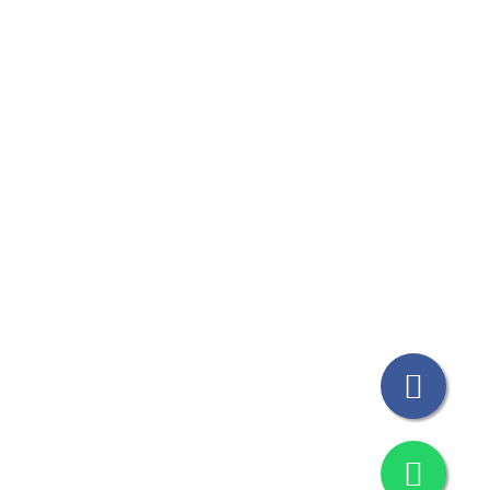
ble
er
ble
mbre
 Polaris