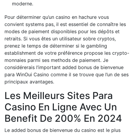
moderne.
Pour déterminer qu’un casino en hachure vous
convient systems pas, il est essentiel de connaître les
modes de paiement disponibles pour les dépôts et
retraits. Si vous êtes un utilisateur sobre cryptos,
prenez le temps de déterminer si le gambling
establishment de votre préférence propose les crypto-
monnaies parmi ses methods de paiement. Je
considérerais l’important added bonus de bienvenue
para WinOui Casino comme il se trouve que l’un de ses
principaux avantages.
Les Meilleurs Sites Para
Casino En Ligne Avec Un
Benefit De 200% En 2024
Le added bonus de bienvenue du casino est le plus