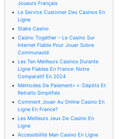
Joueurs Français
Le Service Customer Des Casinos En
Ligne
Stake Casino
Casino Together – Le Casino Sur
Internet Fiable Pour Jouer Sobre
Communauté
Les Ten Meilleurs Casinos Durante
Ligne Fiables En France: Notre
Comparatif En 2024
Méthodes De Paiement» «: Dépôts Et
Retraits Simplifiés
Comment Jouer Au Online Casino En
Ligne En France?
Les Meilleurs Jeux De Casino En
Ligne
Accessibilité Man Casino En Ligne