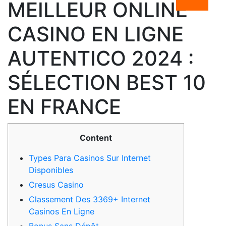
MEILLEUR ONLINE
CASINO EN LIGNE
AUTENTICO 2024 :
SÉLECTION BEST 10
EN FRANCE
Content
Types Para Casinos Sur Internet
Disponibles
Cresus Casino
Classement Des 3369+ Internet
Casinos En Ligne