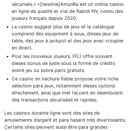
sécurisés.» «[newline]AmunRa est un online casino
en ligne de qualité et vrai de Rabidi NV, connu des
joueurs français depuis 2020.
Le casino suggest plus de jeux et le catalogue
comprend des equipment à sous, dieses jeux de
table, des jeux à jackpot et des jeux avec croupier
en direct.
Pour les nouveaux joueurs, FDJ offre souvent
dieses bonus de juste sous la forme de crédits
sobre jeu ou sobre paris gratuits.
Ce casino en hachure fiable propose votre riche
sélection para jeux, notamment dieses options
directement, ainsi que met l’accent en déambulant
des transactions sécurisées et rapides.
Les casinos durante ligne sont des sites de
amusements d’argent et para hasard très divertissants.
Certains sites peuvent aussi être para grandes