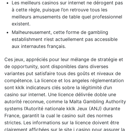
Les meilleurs casinos sur internet ne dérogent pas
à cette règle, puisque l’on retrouve tous les
meilleurs amusements de table quel professionnel
existent.
Malheureusement, cette forme de gambling
establishment n’est actuellement pas accessible
aux internautes français.
Ces jeux, appréciés pour leur mélange de stratégie et
de opportunity, sont disponibles dans diverses
variantes put satisfaire tous des goûts et niveaux de
compétence. La licence et los angeles réglementation
sont kklk indicateurs clés sobre la légitimité d’un
casino sur internet. Une licence délivrée doble une
autorité reconnue, comme la Malta Gambling Authority
systems l’Autorité nationale kklk Jeux (ANJ) durante
France, garantit la cual le casino suit des normes
strictes. Les informations sur la licence doivent être
clairement affichées sur le site i casino pour assurer la