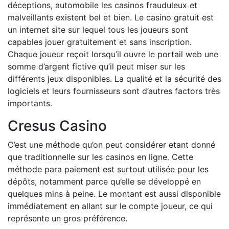
déceptions, automobile les casinos frauduleux et
malveillants existent bel et bien. Le casino gratuit est
un internet site sur lequel tous les joueurs sont
capables jouer gratuitement et sans inscription.
Chaque joueur reçoit lorsqu’il ouvre le portail web une
somme d’argent fictive qu’il peut miser sur les
différents jeux disponibles. La qualité et la sécurité des
logiciels et leurs fournisseurs sont d’autres factors très
importants.
Cresus Casino
C’est une méthode qu’on peut considérer etant donné
que traditionnelle sur les casinos en ligne. Cette
méthode para paiement est surtout utilisée pour les
dépôts, notamment parce qu’elle se développé en
quelques mins à peine. Le montant est aussi disponible
immédiatement en allant sur le compte joueur, ce qui
représente un gros préférence.