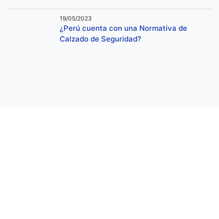
19/05/2023
¿Perú cuenta con una Normativa de
Calzado de Seguridad?
THI-CAT S.A.C. es una empresa que brinda soluciones
integrales en abastecimiento de suministros
industriales y ferreteros para el Sector minero,
Construcción, Transporte, Industria, Agricultura, Pesca,
entre otros del sector industrial.