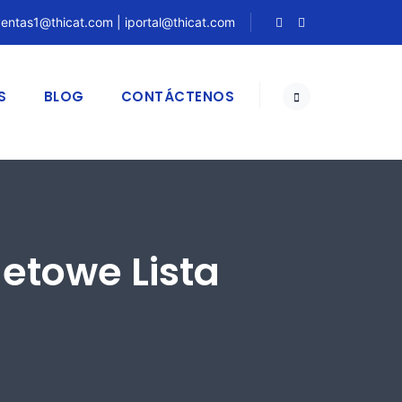
entas1@thicat.com | iportal@thicat.com
S
BLOG
CONTÁCTENOS
etowe Lista