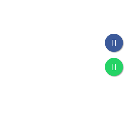
ble
mbre
 Polaris